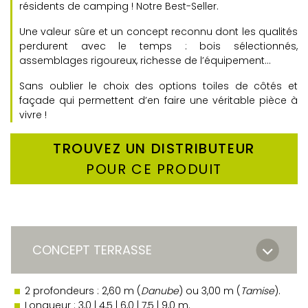
résidents de camping ! Notre Best-Seller.
Une valeur sûre et un concept reconnu dont les qualités
perdurent avec le temps : bois sélectionnés,
assemblages rigoureux, richesse de l’équipement…
Sans oublier le choix des options toiles de côtés et
façade qui permettent d’en faire une véritable pièce à
vivre !
TROUVEZ UN DISTRIBUTEUR
POUR CE PRODUIT
CONCEPT TERRASSE
2 profondeurs : 2,60 m (
Danube
) ou 3,00 m (
Tamise
).
Longueur : 3,0 | 4,5 | 6,0 | 7,5 | 9,0 m.