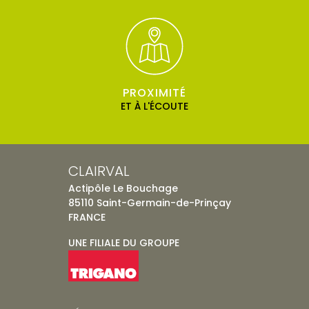
PROXIMITÉ
ET À L'ÉCOUTE
CLAIRVAL
Actipôle Le Bouchage
85110 Saint-Germain-de-Prinçay
FRANCE
UNE FILIALE DU GROUPE