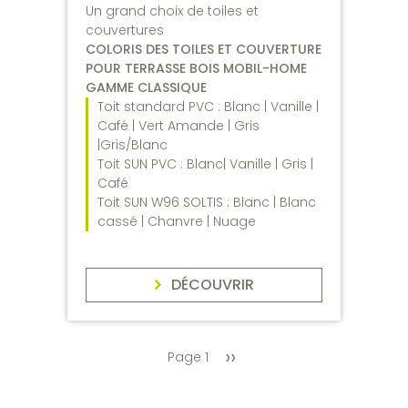
Un grand choix de toiles et
couvertures
COLORIS DES TOILES ET COUVERTURE
POUR TERRASSE BOIS MOBIL-HOME
GAMME CLASSIQUE
Toit standard PVC : Blanc | Vanille |
Café | Vert Amande | Gris
|Gris/Blanc
Toit SUN PVC : Blanc| Vanille | Gris |
Café
Toit SUN W96 SOLTIS : Blanc | Blanc
cassé | Chanvre | Nuage
DÉCOUVRIR
››
PAGINATION
Page 1
Page
suivante