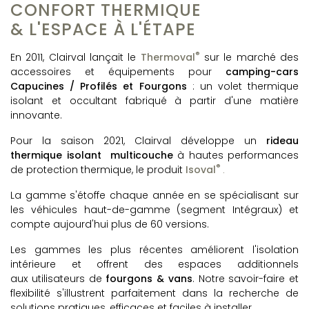
CONFORT THERMIQUE
& L'ESPACE À L'ÉTAPE
®
En
2011, Clairval lançait
le
Thermoval
sur le marché des
accessoires et équipements pour
camping-cars
Capucines / Profilés et Fourgons
: un volet thermique
isolant et occultant fabriqué à partir d'une matière
innovante.
Pour la saison 2021, Clairval développe un
rideau
thermique isolant multicouche
à hautes performances
®
de protection thermique, le produit
Isoval
.
La gamme s'étoffe chaque année en se spécialisant sur
les véhicules haut-de-gamme (segment Intégraux) et
compte aujourd'hui plus de 60 versions.
Les gammes les plus récentes améliorent l'isolation
intérieure et offrent des espaces additionnels
aux utilisateurs de
fourgons & vans
. Notre savoir-faire et
flexibilité s'illustrent parfaitement dans la recherche de
solutions pratiques, efficaces et faciles à installer.