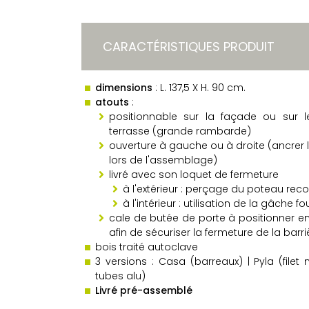
CARACTÉRISTIQUES PRODUIT
dimensions
: L. 137,5 X H. 90 cm.
atouts
:
positionnable sur la façade ou sur 
terrasse (grande rambarde)
ouverture à gauche ou à droite (ancrer 
lors de l'assemblage)
livré avec son loquet de fermeture
à l'extérieur : perçage du poteau r
à l'intérieur : utilisation de la gâche fo
cale de butée de porte à positionner e
afin de sécuriser la fermeture de la barri
bois traité autoclave
3 versions : Casa (barreaux) | Pyla (filet n
tubes alu)
Livré pré-assemblé