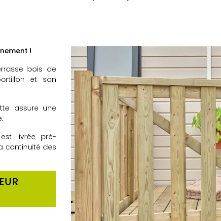
inement !
errasse bois de
rtillon et son
ette assure une
.
est livrée pré-
a continuité des
TEUR