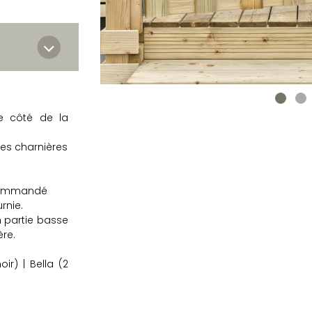
le côté de la
les charnières
ecommandé
urnie.
n partie basse
ère.
oir) | Bella (2