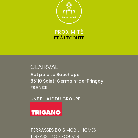
PROXIMITÉ
ET À L'ÉCOUTE
CLAIRVAL
Actipôle Le Bouchage
85110 Saint-Germain-de-Prinçay
FRANCE
UNE FILIALE DU GROUPE
TERRASSES BOIS
MOBIL-HOMES
TERRASSE BOIS COUVERTE