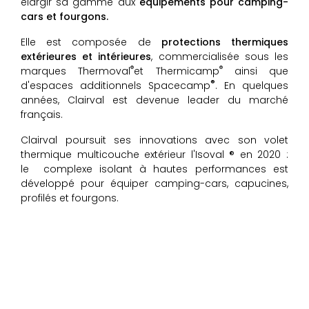
élargir sa gamme aux
équipements pour camping-
cars et fourgons.
Elle est
composée de
protections thermiques
extérieures et intérieures
, commercialisée sous les
®
®
marques Thermoval
et Thermicamp
ainsi que
®
d'espaces additionnels Spacecamp
. En quelques
années, Clairval est devenue leader du marché
français.
Clairval poursuit ses innovations avec son volet
thermique multicouche extérieur l'Isoval ® en 2020 :
le complexe isolant à hautes performances est
développé pour équiper camping-cars, capucines,
profilés et fourgons.