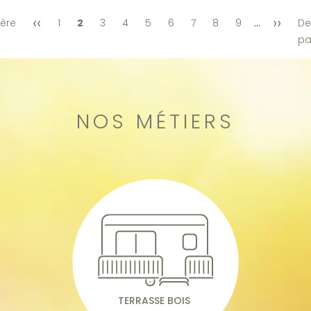
‹‹
››
PAGINATION
ère
Page
Page
1
Page
2
Page
3
Page
4
Page
5
Page
6
Page
7
Page
8
Page
9
…
Page
De
précédente
courante
suivant
p
NOS MÉTIERS
TERRASSE BOIS