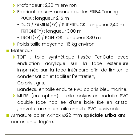
Profondeur : 2,30 m environ.
Fabrication sur-mesure pour les ERIBA Touring :
- PUCK : longueur 2,15 m
- DUO / FAMILIA(FY) / SUPERPUCK : longueur 2,40 m
- TRITON(FY) : longueur 3,00 m
- TROLL(FY) / PONTOS : longueur 3,30 m
Poids taille moyenne : 16 kg environ
Matériaux :
TOIT : toile synthétique tissée TenCate avec
enduction acrylique sur la face extérieure
imprimée sur la face intérieure afin de limiter la
condensation et faciliter l'’entretien,
Coloris : gris,
Bandeau en toile enduite PVC coloris bleu marine.
MURS (en option) : toile polyester enduite PVC
double face habillée d'une baie fixe en cristal
; bavette au sol en toile enduite PVC lessivable.
Armature acier
Akinox Ø22 mm
spéciale Eriba
anti-
corrosion et légère.